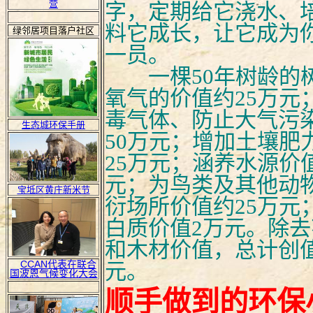
营
字，定期给它浇水、
料它成长，让它成为
绿邻居项目落户社区
一员。
一棵50年树龄的
氧气的价值约25万元
毒气体、防止大气污
生态城环保手册
50万元；增加土壤肥
25万元；涵养水源价值
元；为鸟类及其他动
宝坻区黄庄新米节
衍场所价值约25万元
白质价值2万元。除
和木材价值，总计创值
CCAN
代表在联合
元。
国波恩气候变化大会
顺手做到的环保