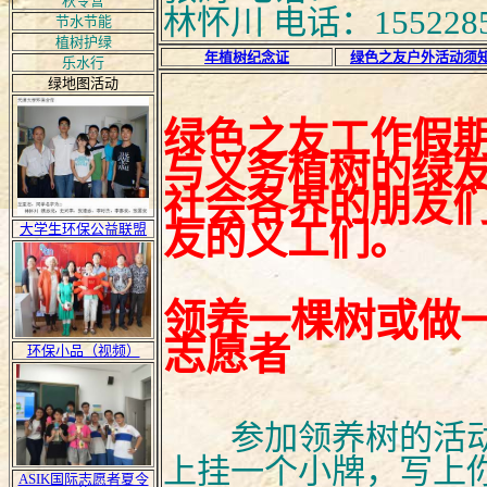
秋令营
林怀川 电话：1552285
节水节能
植树护绿
年植树
纪念证
绿色之友户外活动须
乐水行
绿地图活动
绿色之友工作假
与义务植树的绿
社会各界的朋友
友的义工们。
大学生环保公益联盟
领养一棵树或做
志愿者
环保小品（视频）
参加领养树的活动
上挂一个小牌，写上
ASIK国际志愿者夏令