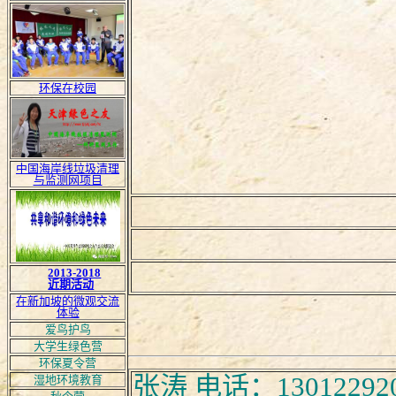
环保在校园
中国海岸线垃圾清理
与监测网项目
2013-2018
近期活动
在新加坡的微观交流
体验
爱鸟护鸟
大学生绿色营
环保夏令营
张涛 电话：130122
湿地环境教育