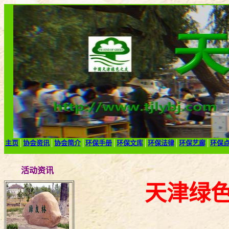
主页
│
协会资讯
│
协会简介
│
环保手册
│
环保文库
│
环保法律
│
环保艺廊
│
环保
活动资讯
天津绿色