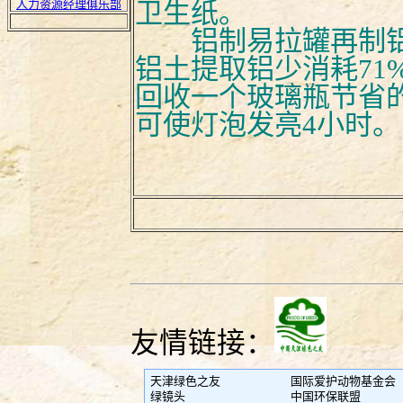
人力资源经理俱乐部
卫生纸。
铝制易拉罐再制铝
铝土提取铝少消耗71
回收一个玻璃瓶节省
可使灯泡发亮4小时。
友情链接：
天津绿色之友
国际爱护动物基金会
绿镜头
中国环保联盟