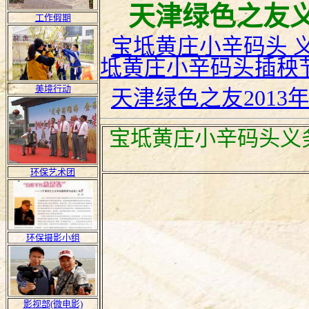
天津绿色之友
工作假期
宝坻黄庄小辛码头 
坻黄庄小辛码头插秧
美境行动
天津绿色之友2013
宝坻黄庄小辛码头义
环保艺术团
环保摄影小组
影视部(微电影)